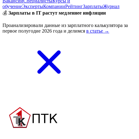
Вакансии
Специалисты
Курсы и
обучение
Эксперты
Компании
Рейтинг
Зарплаты
Журнал
💰
Зарплаты в IT растут медленнее инфляции
Проанализировали данные из зарплатного калькулятора за
первое полугодие 2026 года и делимся
в статье →