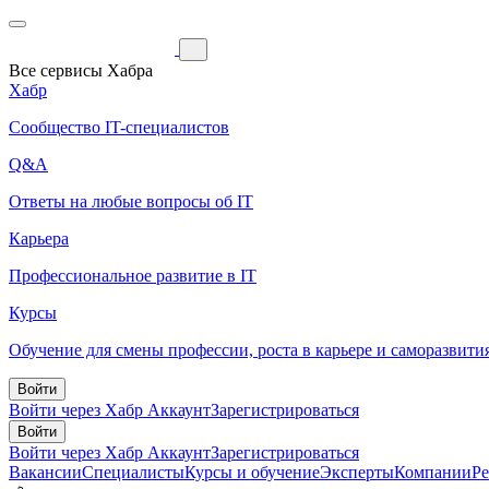
Все сервисы Хабра
Хабр
Сообщество IT-специалистов
Q&A
Ответы на любые вопросы об IT
Карьера
Профессиональное развитие в IT
Курсы
Обучение для смены профессии, роста в карьере и саморазвити
Войти
Войти через Хабр Аккаунт
Зарегистрироваться
Войти
Войти через Хабр Аккаунт
Зарегистрироваться
Вакансии
Специалисты
Курсы и обучение
Эксперты
Компании
Р