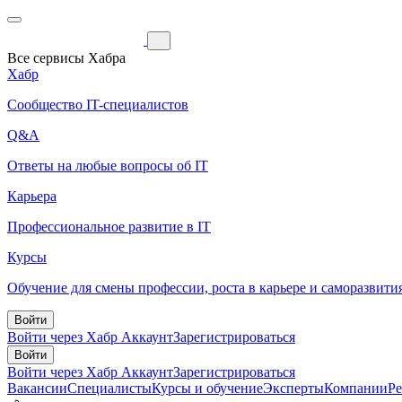
Все сервисы Хабра
Хабр
Сообщество IT-специалистов
Q&A
Ответы на любые вопросы об IT
Карьера
Профессиональное развитие в IT
Курсы
Обучение для смены профессии, роста в карьере и саморазвити
Войти
Войти через Хабр Аккаунт
Зарегистрироваться
Войти
Войти через Хабр Аккаунт
Зарегистрироваться
Вакансии
Специалисты
Курсы и обучение
Эксперты
Компании
Р