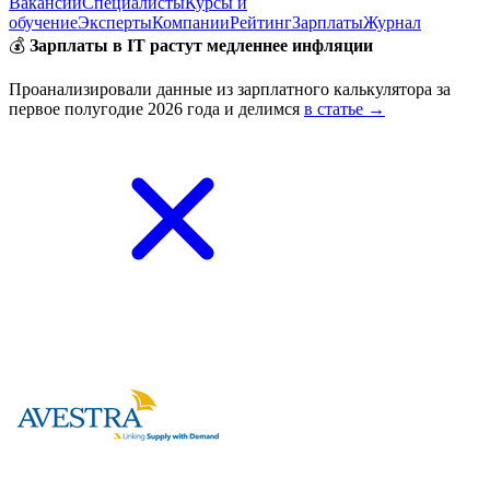
Вакансии
Специалисты
Курсы и
обучение
Эксперты
Компании
Рейтинг
Зарплаты
Журнал
💰
Зарплаты в IT растут медленнее инфляции
Проанализировали данные из зарплатного калькулятора за
первое полугодие 2026 года и делимся
в статье →