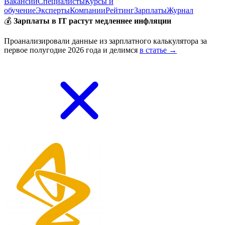
Вакансии
Специалисты
Курсы и
обучение
Эксперты
Компании
Рейтинг
Зарплаты
Журнал
💰
Зарплаты в IT растут медленнее инфляции
Проанализировали данные из зарплатного калькулятора за
первое полугодие 2026 года и делимся
в статье →