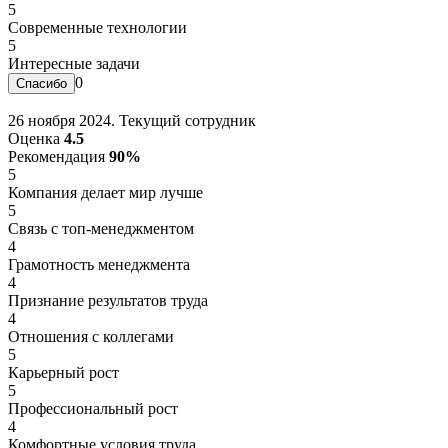
5
Современные технологии
5
Интересные задачи
0
26 ноября 2024. Текущий сотрудник
Оценка
4.5
Рекомендация
90%
5
Компания делает мир лучше
5
Связь с топ-менеджментом
4
Грамотность менеджмента
4
Признание результатов труда
4
Отношения с коллегами
5
Карьерный рост
5
Профессиональный рост
4
Комфортные условия труда