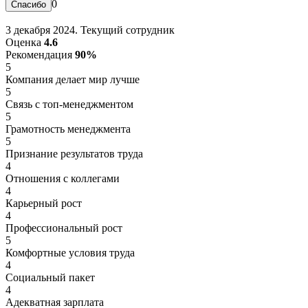
0
3 декабря 2024. Текущий сотрудник
Оценка
4.6
Рекомендация
90%
5
Компания делает мир лучше
5
Связь с топ-менеджментом
5
Грамотность менеджмента
5
Признание результатов труда
4
Отношения с коллегами
4
Карьерный рост
4
Профессиональный рост
5
Комфортные условия труда
4
Социальный пакет
4
Адекватная зарплата