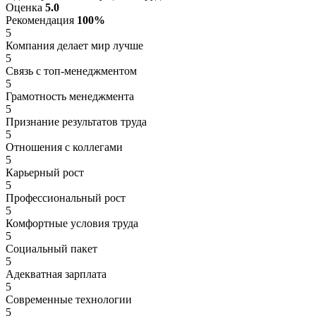
Оценка
5.0
Рекомендация
100%
5
Компания делает мир лучше
5
Связь с топ-менеджментом
5
Грамотность менеджмента
5
Признание результатов труда
5
Отношения с коллегами
5
Карьерный рост
5
Профессиональный рост
5
Комфортные условия труда
5
Социальный пакет
5
Адекватная зарплата
5
Современные технологии
5