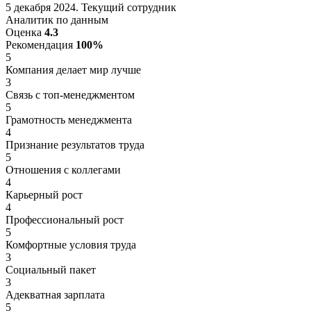
5 декабря 2024. Текущий сотрудник
Аналитик по данным
Оценка
4.3
Рекомендация
100%
5
Компания делает мир лучше
3
Связь с топ-менеджментом
5
Грамотность менеджмента
4
Признание результатов труда
5
Отношения с коллегами
4
Карьерный рост
4
Профессиональный рост
5
Комфортные условия труда
3
Социальный пакет
3
Адекватная зарплата
5