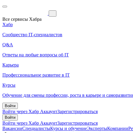
Все сервисы Хабра
Хабр
Сообщество IT-специалистов
Q&A
Ответы на любые вопросы об IT
Карьера
Профессиональное развитие в IT
Курсы
Обучение для смены профессии, роста в карьере и саморазвити
Войти
Войти через Хабр Аккаунт
Зарегистрироваться
Войти
Войти через Хабр Аккаунт
Зарегистрироваться
Вакансии
Специалисты
Курсы и обучение
Эксперты
Компании
Р