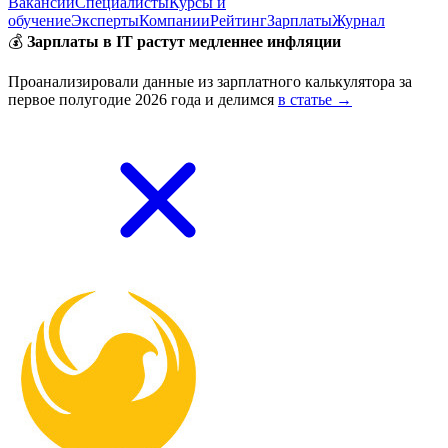
Вакансии
Специалисты
Курсы и
обучение
Эксперты
Компании
Рейтинг
Зарплаты
Журнал
💰
Зарплаты в IT растут медленнее инфляции
Проанализировали данные из зарплатного калькулятора за
первое полугодие 2026 года и делимся
в статье →