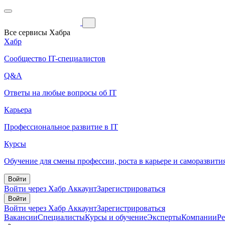
Все сервисы Хабра
Хабр
Сообщество IT-специалистов
Q&A
Ответы на любые вопросы об IT
Карьера
Профессиональное развитие в IT
Курсы
Обучение для смены профессии, роста в карьере и саморазвити
Войти
Войти через Хабр Аккаунт
Зарегистрироваться
Войти
Войти через Хабр Аккаунт
Зарегистрироваться
Вакансии
Специалисты
Курсы и обучение
Эксперты
Компании
Р