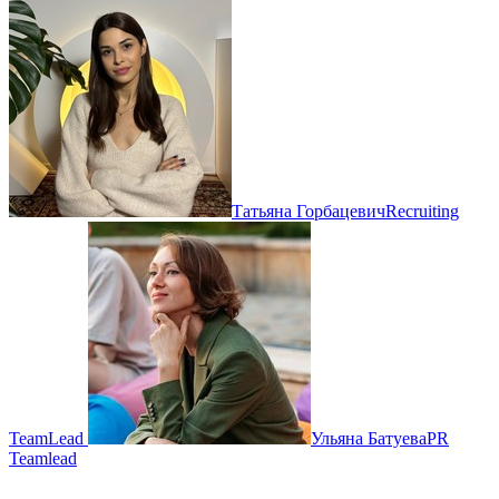
Татьяна Горбацевич
Recruiting
TeamLead
Ульяна Батуева
PR
Teamlead