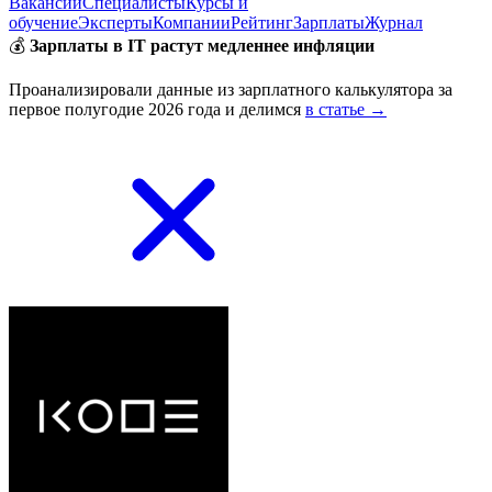
Вакансии
Специалисты
Курсы и
обучение
Эксперты
Компании
Рейтинг
Зарплаты
Журнал
💰
Зарплаты в IT растут медленнее инфляции
Проанализировали данные из зарплатного калькулятора за
первое полугодие 2026 года и делимся
в статье →