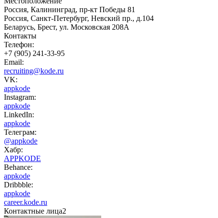
Местоположение
Россия, Калининград, пр-кт Победы 81
Россия, Санкт-Петербург, Невский пр., д.104
Беларусь, Брест, ул. Московская 208А
Контакты
Телефон:
+7 (905) 241-33-95
Email:
recruiting@kode.ru
VK:
appkode
Instagram:
appkode
LinkedIn:
appkode
Телеграм:
@appkode
Хабр:
APPKODE
Behance:
appkode
Dribbble:
appkode
career.kode.ru
Контактные лица
2