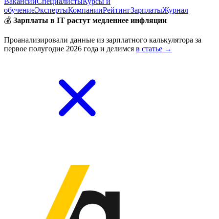
Вакансии
Специалисты
Курсы и
обучение
Эксперты
Компании
Рейтинг
Зарплаты
Журнал
💰
Зарплаты в IT растут медленнее инфляции
Проанализировали данные из зарплатного калькулятора за
первое полугодие 2026 года и делимся
в статье →