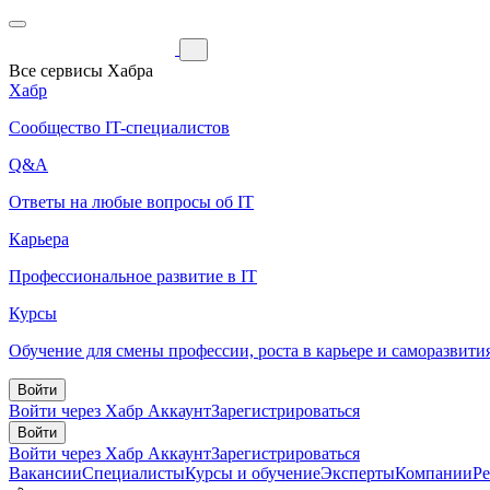
Все сервисы Хабра
Хабр
Сообщество IT-специалистов
Q&A
Ответы на любые вопросы об IT
Карьера
Профессиональное развитие в IT
Курсы
Обучение для смены профессии, роста в карьере и саморазвити
Войти
Войти через Хабр Аккаунт
Зарегистрироваться
Войти
Войти через Хабр Аккаунт
Зарегистрироваться
Вакансии
Специалисты
Курсы и обучение
Эксперты
Компании
Р