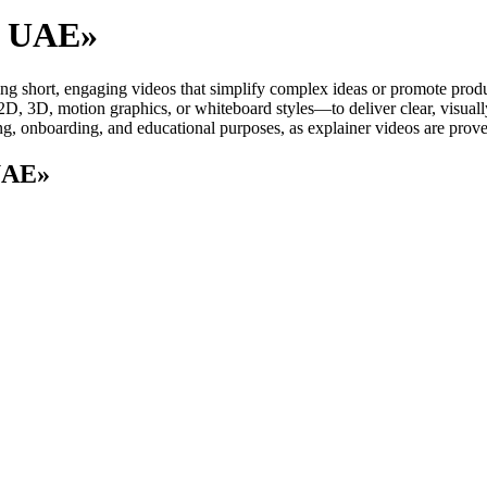
o UAE»
g short, engaging videos that simplify complex ideas or promote produc
 2D, 3D, motion graphics, or whiteboard styles—to deliver clear, visuall
ing, onboarding, and educational purposes, as explainer videos are pr
UAE»