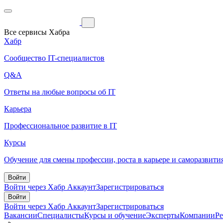
Все сервисы Хабра
Хабр
Сообщество IT-специалистов
Q&A
Ответы на любые вопросы об IT
Карьера
Профессиональное развитие в IT
Курсы
Обучение для смены профессии, роста в карьере и саморазвити
Войти
Войти через Хабр Аккаунт
Зарегистрироваться
Войти
Войти через Хабр Аккаунт
Зарегистрироваться
Вакансии
Специалисты
Курсы и обучение
Эксперты
Компании
Р