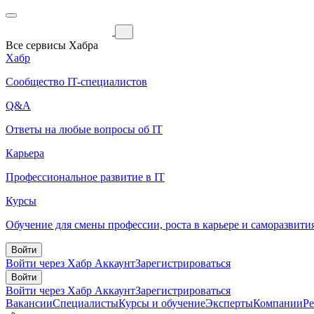
Все сервисы Хабра
Хабр
Сообщество IT-специалистов
Q&A
Ответы на любые вопросы об IT
Карьера
Профессиональное развитие в IT
Курсы
Обучение для смены профессии, роста в карьере и саморазвити
Войти
Войти через Хабр Аккаунт
Зарегистрироваться
Войти
Войти через Хабр Аккаунт
Зарегистрироваться
Вакансии
Специалисты
Курсы и обучение
Эксперты
Компании
Р