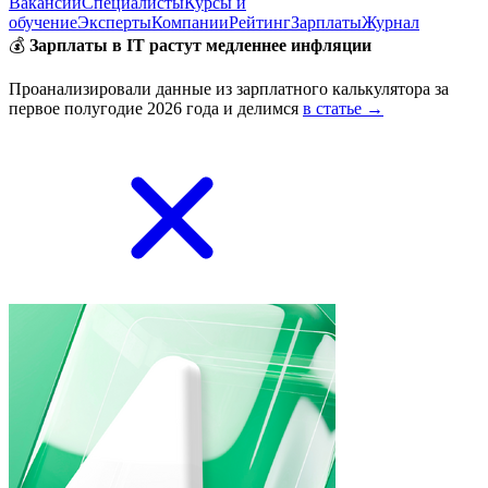
Вакансии
Специалисты
Курсы и
обучение
Эксперты
Компании
Рейтинг
Зарплаты
Журнал
💰
Зарплаты в IT растут медленнее инфляции
Проанализировали данные из зарплатного калькулятора за
первое полугодие 2026 года и делимся
в статье →