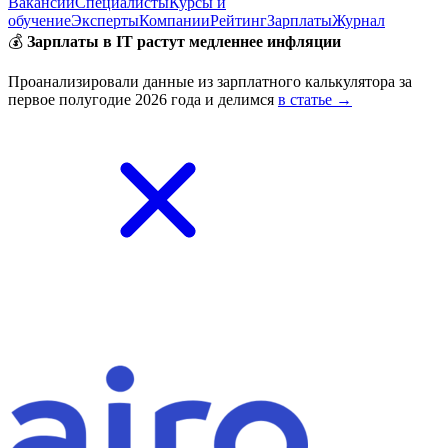
Вакансии
Специалисты
Курсы и
обучение
Эксперты
Компании
Рейтинг
Зарплаты
Журнал
💰
Зарплаты в IT растут медленнее инфляции
Проанализировали данные из зарплатного калькулятора за
первое полугодие 2026 года и делимся
в статье →