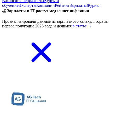
Вакансии
Специалисты
Курсы и
обучение
Эксперты
Компании
Рейтинг
Зарплаты
Журнал
💰
Зарплаты в IT растут медленнее инфляции
Проанализировали данные из зарплатного калькулятора за
первое полугодие 2026 года и делимся
в статье →