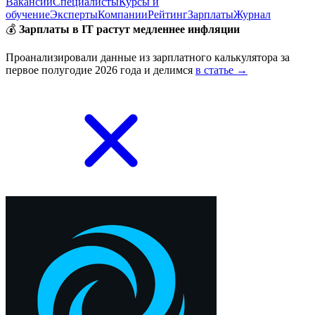
Вакансии
Специалисты
Курсы и
обучение
Эксперты
Компании
Рейтинг
Зарплаты
Журнал
💰
Зарплаты в IT растут медленнее инфляции
Проанализировали данные из зарплатного калькулятора за
первое полугодие 2026 года и делимся
в статье →