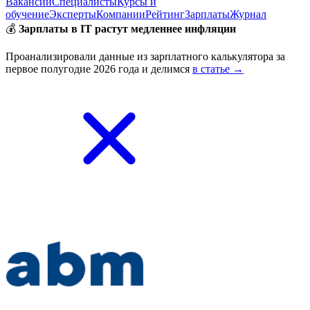
Вакансии
Специалисты
Курсы и
обучение
Эксперты
Компании
Рейтинг
Зарплаты
Журнал
💰
Зарплаты в IT растут медленнее инфляции
Проанализировали данные из зарплатного калькулятора за
первое полугодие 2026 года и делимся
в статье →