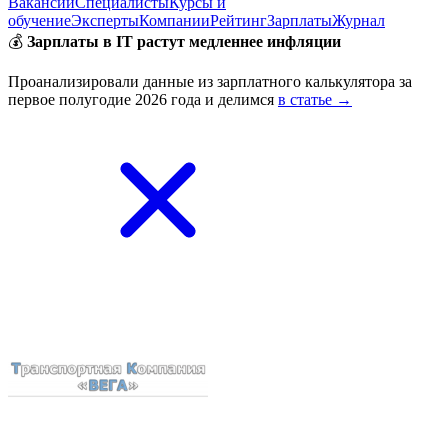
Вакансии
Специалисты
Курсы и
обучение
Эксперты
Компании
Рейтинг
Зарплаты
Журнал
💰
Зарплаты в IT растут медленнее инфляции
Проанализировали данные из зарплатного калькулятора за
первое полугодие 2026 года и делимся
в статье →