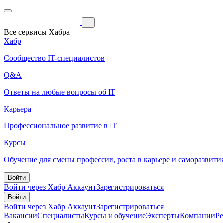
Все сервисы Хабра
Хабр
Сообщество IT-специалистов
Q&A
Ответы на любые вопросы об IT
Карьера
Профессиональное развитие в IT
Курсы
Обучение для смены профессии, роста в карьере и саморазвити
Войти
Войти через Хабр Аккаунт
Зарегистрироваться
Войти
Войти через Хабр Аккаунт
Зарегистрироваться
Вакансии
Специалисты
Курсы и обучение
Эксперты
Компании
Р