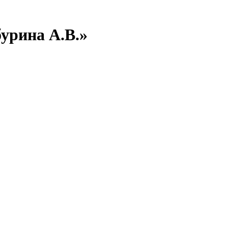
урина А.В.»