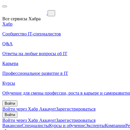
Все сервисы Хабра
Хабр
Сообщество IT-специалистов
Q&A
Ответы на любые вопросы об IT
Карьера
Профессиональное развитие в IT
Курсы
Обучение для смены профессии, роста в карьере и саморазвити
Войти
Войти через Хабр Аккаунт
Зарегистрироваться
Войти
Войти через Хабр Аккаунт
Зарегистрироваться
Вакансии
Специалисты
Курсы и обучение
Эксперты
Компании
Р