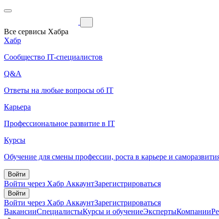
Все сервисы Хабра
Хабр
Сообщество IT-специалистов
Q&A
Ответы на любые вопросы об IT
Карьера
Профессиональное развитие в IT
Курсы
Обучение для смены профессии, роста в карьере и саморазвити
Войти
Войти через Хабр Аккаунт
Зарегистрироваться
Войти
Войти через Хабр Аккаунт
Зарегистрироваться
Вакансии
Специалисты
Курсы и обучение
Эксперты
Компании
Р