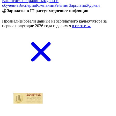
Вакансии
Специалисты
Курсы и
обучение
Эксперты
Компании
Рейтинг
Зарплаты
Журнал
💰
Зарплаты в IT растут медленнее инфляции
Проанализировали данные из зарплатного калькулятора за
первое полугодие 2026 года и делимся
в статье →