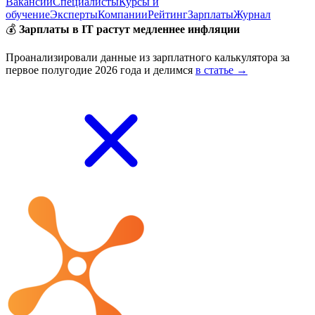
Вакансии
Специалисты
Курсы и
обучение
Эксперты
Компании
Рейтинг
Зарплаты
Журнал
💰
Зарплаты в IT растут медленнее инфляции
Проанализировали данные из зарплатного калькулятора за
первое полугодие 2026 года и делимся
в статье →