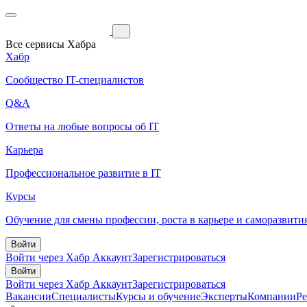
Все сервисы Хабра
Хабр
Сообщество IT-специалистов
Q&A
Ответы на любые вопросы об IT
Карьера
Профессиональное развитие в IT
Курсы
Обучение для смены профессии, роста в карьере и саморазвити
Войти
Войти через Хабр Аккаунт
Зарегистрироваться
Войти
Войти через Хабр Аккаунт
Зарегистрироваться
Вакансии
Специалисты
Курсы и обучение
Эксперты
Компании
Р