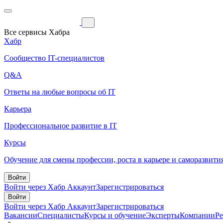
Все сервисы Хабра
Хабр
Сообщество IT-специалистов
Q&A
Ответы на любые вопросы об IT
Карьера
Профессиональное развитие в IT
Курсы
Обучение для смены профессии, роста в карьере и саморазвити
Войти
Войти через Хабр Аккаунт
Зарегистрироваться
Войти
Войти через Хабр Аккаунт
Зарегистрироваться
Вакансии
Специалисты
Курсы и обучение
Эксперты
Компании
Р