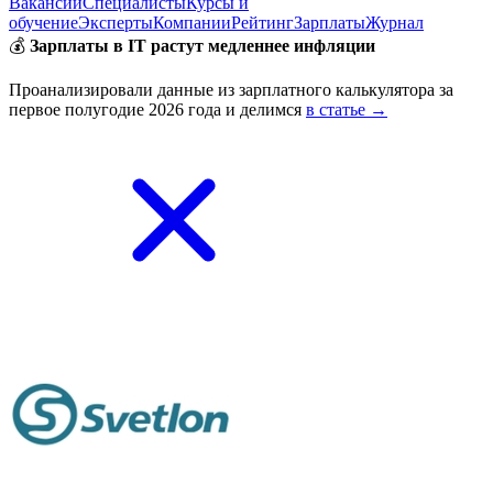
Вакансии
Специалисты
Курсы и
обучение
Эксперты
Компании
Рейтинг
Зарплаты
Журнал
💰
Зарплаты в IT растут медленнее инфляции
Проанализировали данные из зарплатного калькулятора за
первое полугодие 2026 года и делимся
в статье →