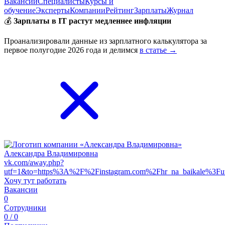
Вакансии
Специалисты
Курсы и
обучение
Эксперты
Компании
Рейтинг
Зарплаты
Журнал
💰
Зарплаты в IT растут медленнее инфляции
Проанализировали данные из зарплатного калькулятора за
первое полугодие 2026 года и делимся
в статье →
Александра Владимировна
vk.com/away.php?
utf=1&to=https%3A%2F%2Finstagram.com%2Fhr_na_baikale%3F
Хочу тут работать
Вакансии
0
Сотрудники
0 / 0