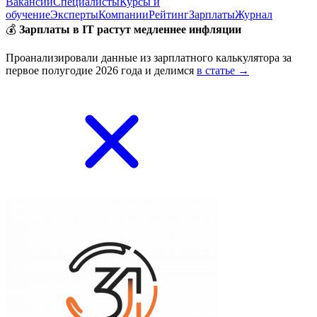
Вакансии
Специалисты
Курсы и
обучение
Эксперты
Компании
Рейтинг
Зарплаты
Журнал
💰
Зарплаты в IT растут медленнее инфляции
Проанализировали данные из зарплатного калькулятора за
первое полугодие 2026 года и делимся
в статье →