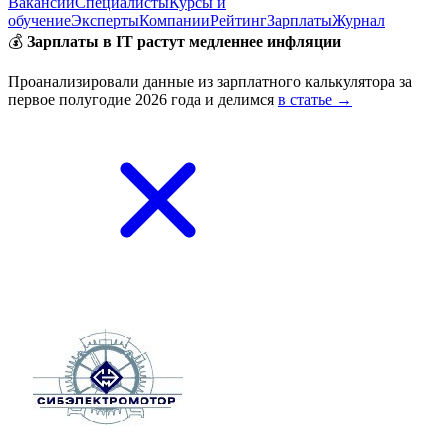
Вакансии
Специалисты
Курсы и
обучение
Эксперты
Компании
Рейтинг
Зарплаты
Журнал
💰
Зарплаты в IT растут медленнее инфляции
Проанализировали данные из зарплатного калькулятора за
первое полугодие 2026 года и делимся
в статье →