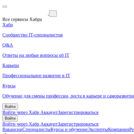
Все сервисы Хабра
Хабр
Сообщество IT-специалистов
Q&A
Ответы на любые вопросы об IT
Карьера
Профессиональное развитие в IT
Курсы
Обучение для смены профессии, роста в карьере и саморазвити
Войти
Войти через Хабр Аккаунт
Зарегистрироваться
Войти
Войти через Хабр Аккаунт
Зарегистрироваться
Вакансии
Специалисты
Курсы и обучение
Эксперты
Компании
Р