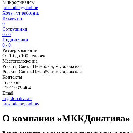
Микрофинансы
prostodengy.online
Хочу тут работать
Вакансии
0
Сотрудники
0 / 0
Подписчики
0 / 0
Размер компании
От 10 до 100 человек
Местоположение
Россия, Санкт-Петербург, м.Ладожская
Россия, Санкт-Петербург, м.Ладожская
Контакты
Телефон:
+79110328404
Email:
hr@donativa.ru
prostodengy.online/
О компании «МККДонатива»
В связи с развитием компании и выходом на новые рынки,ф