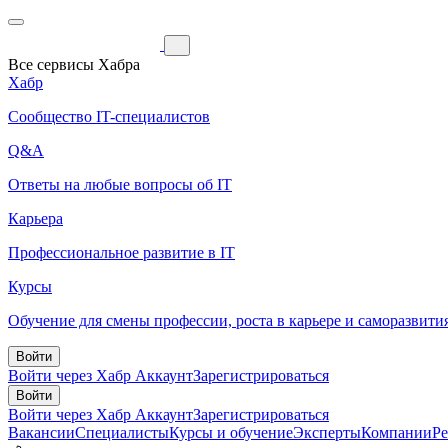
Все сервисы Хабра
Хабр
Сообщество IT-специалистов
Q&A
Ответы на любые вопросы об IT
Карьера
Профессиональное развитие в IT
Курсы
Обучение для смены профессии, роста в карьере и саморазвити
Войти
Войти через Хабр Аккаунт
Зарегистрироваться
Войти
Войти через Хабр Аккаунт
Зарегистрироваться
Вакансии
Специалисты
Курсы и обучение
Эксперты
Компании
Р