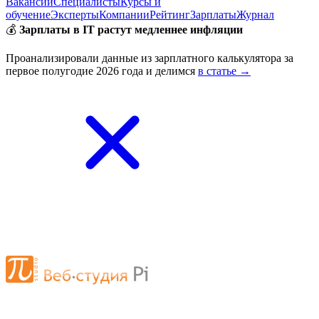
Вакансии
Специалисты
Курсы и
обучение
Эксперты
Компании
Рейтинг
Зарплаты
Журнал
💰
Зарплаты в IT растут медленнее инфляции
Проанализировали данные из зарплатного калькулятора за
первое полугодие 2026 года и делимся
в статье →