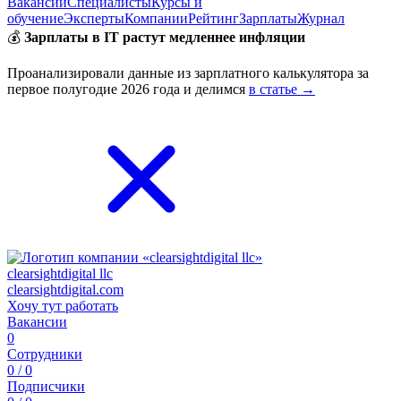
Вакансии
Специалисты
Курсы и
обучение
Эксперты
Компании
Рейтинг
Зарплаты
Журнал
💰
Зарплаты в IT растут медленнее инфляции
Проанализировали данные из зарплатного калькулятора за
первое полугодие 2026 года и делимся
в статье →
clearsightdigital llc
clearsightdigital.com
Хочу тут работать
Вакансии
0
Сотрудники
0 / 0
Подписчики