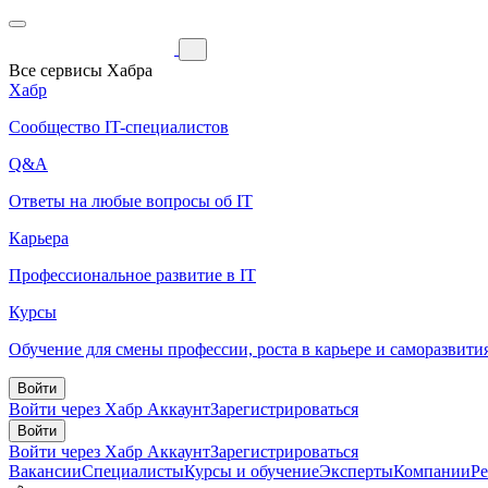
Все сервисы Хабра
Хабр
Сообщество IT-специалистов
Q&A
Ответы на любые вопросы об IT
Карьера
Профессиональное развитие в IT
Курсы
Обучение для смены профессии, роста в карьере и саморазвити
Войти
Войти через Хабр Аккаунт
Зарегистрироваться
Войти
Войти через Хабр Аккаунт
Зарегистрироваться
Вакансии
Специалисты
Курсы и обучение
Эксперты
Компании
Р