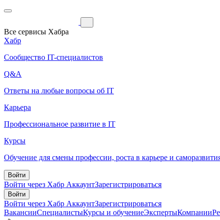
Все сервисы Хабра
Хабр
Сообщество IT-специалистов
Q&A
Ответы на любые вопросы об IT
Карьера
Профессиональное развитие в IT
Курсы
Обучение для смены профессии, роста в карьере и саморазвити
Войти
Войти через Хабр Аккаунт
Зарегистрироваться
Войти
Войти через Хабр Аккаунт
Зарегистрироваться
Вакансии
Специалисты
Курсы и обучение
Эксперты
Компании
Р