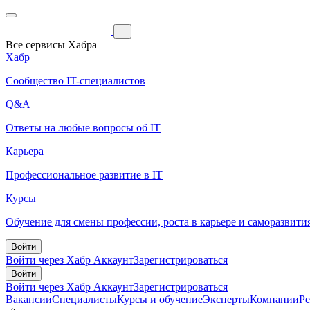
Все сервисы Хабра
Хабр
Сообщество IT-специалистов
Q&A
Ответы на любые вопросы об IT
Карьера
Профессиональное развитие в IT
Курсы
Обучение для смены профессии, роста в карьере и саморазвити
Войти
Войти через Хабр Аккаунт
Зарегистрироваться
Войти
Войти через Хабр Аккаунт
Зарегистрироваться
Вакансии
Специалисты
Курсы и обучение
Эксперты
Компании
Р