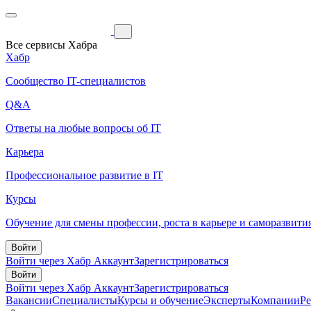
Все сервисы Хабра
Хабр
Сообщество IT-специалистов
Q&A
Ответы на любые вопросы об IT
Карьера
Профессиональное развитие в IT
Курсы
Обучение для смены профессии, роста в карьере и саморазвити
Войти
Войти через Хабр Аккаунт
Зарегистрироваться
Войти
Войти через Хабр Аккаунт
Зарегистрироваться
Вакансии
Специалисты
Курсы и обучение
Эксперты
Компании
Р