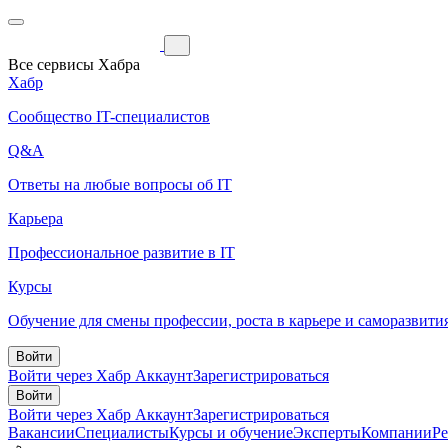
Все сервисы Хабра
Хабр
Сообщество IT-специалистов
Q&A
Ответы на любые вопросы об IT
Карьера
Профессиональное развитие в IT
Курсы
Обучение для смены профессии, роста в карьере и саморазвити
Войти
Войти через Хабр Аккаунт
Зарегистрироваться
Войти
Войти через Хабр Аккаунт
Зарегистрироваться
Вакансии
Специалисты
Курсы и обучение
Эксперты
Компании
Р